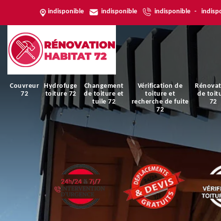
indisponible
indisponible
indisponible
-
indisp
Couvreur
Hydrofuge
Changement
Vérification de
Rénovat
72
toiture 72
de toiture et
toiture et
de toit
tuile 72
recherche de fuite
72
72