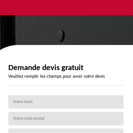
yage et
Urgence
Habillage
ment de
fuite de
planche de
de 72
toiture 72
rive 72
Demande devis gratuit
Veuillez remplir les champs pour avoir votre devis