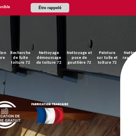
onible
Être rappelé
ion
Recherche
Nettoyage
Nettoyage et
Peinture
Netto
ure
de fuite
démoussage
pose de
sur tuile et
ravale
toiture 72
de toiture 72
gouttière 72
toiture 72
faça