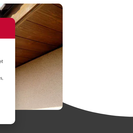
et
s,
,