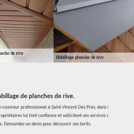
llage de planches de rive.
 couvreur professionnel à Saint Vincent Des Pres, dans le
Les intrusion
étaires lui font confiance et sollicitent ses services à
le 72600, i
. Demandez un devis pour découvrir ses tarifs.
que les ois