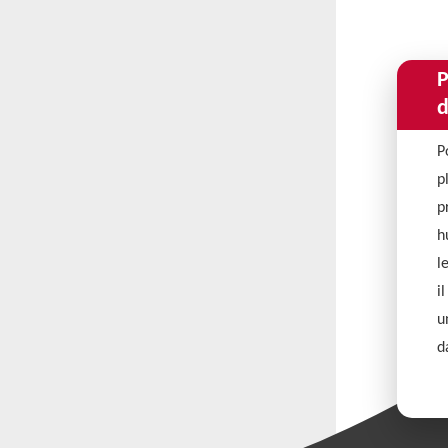
P
d
P
p
p
h
l
i
u
d