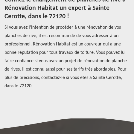
Rénovation Habitat un expert à Sainte
l
Cerotte, dans le 72120 !
re
Si
à
Si vous avez l’intention de procéder à une rénovation de vos
de
planches de rive, il est recommandé de vous adresser à un
sp
le
professionnel. Rénovation Habitat est un couvreur qui a une
pr
bonne réputation pour tous travaux de toiture. Vous pouvez lui
qu
s
faire confiance si vous avez un projet de rénovation de planche
pr
en
de rives. Il est connu aussi pour ses tarifs très abordables. Pour
de
plus de précisions, contactez-le si vous êtes à Sainte Cerotte,
lu
dans le 72120.