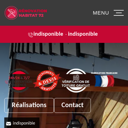
MENU
indisponible
indisponible
-
Réalisations
Contact
indisponible