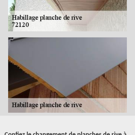
Confiez le changement de planches de rive à
H