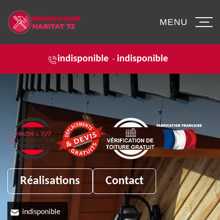
MENU
indisponible
indisponible
-
Réalisations
Contact
indisponible