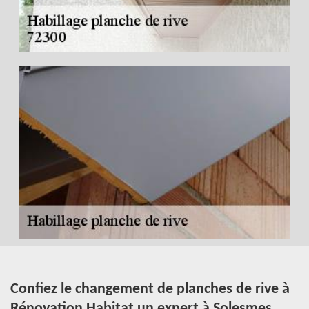
Confiez le changement de planches de rive à
A
Rénovation Habitat un expert à Solesmes,
c