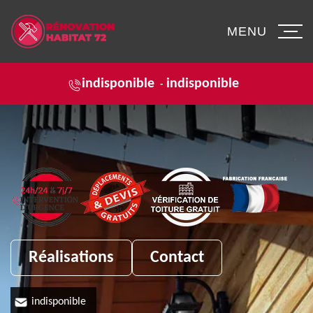
MENU
indisponible
indisponible
-
Réalisations
Contact
indisponible