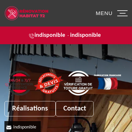
MENU
indisponible
indisponible
-
Réalisations
Contact
indisponible