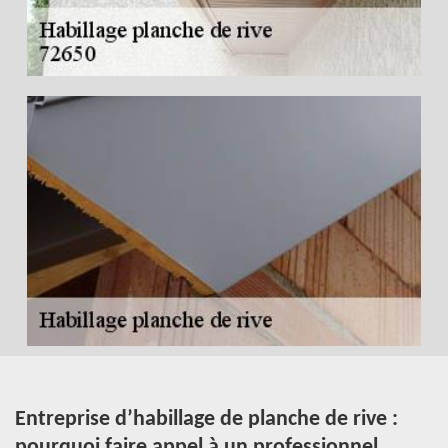
Entreprise d’habillage de planche de rive :
L
pourquoi faire appel à un professionnel.
r