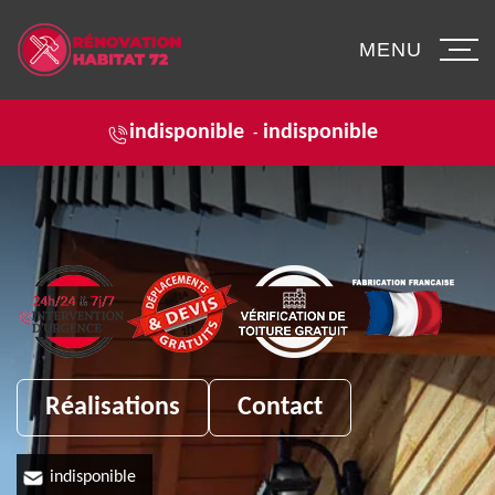
MENU
indisponible
indisponible
-
Réalisations
Contact
indisponible