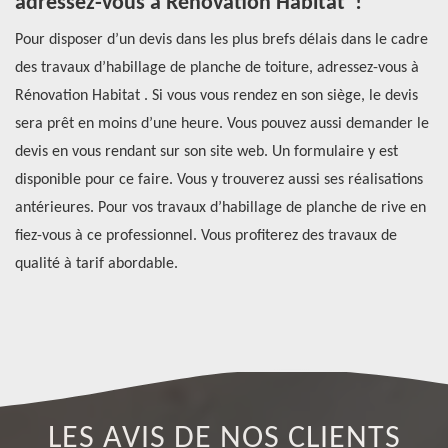
adressez-vous à Rénovation Habitat !
t
hes
Pour disposer d’un devis dans les plus brefs délais dans le cadre
Po
des travaux d’habillage de planche de toiture, adressez-vous à
pr
Rénovation Habitat . Si vous vous rendez en son siège, le devis
tr
sera prêt en moins d’une heure. Vous pouvez aussi demander le
du
devis en vous rendant sur son site web. Un formulaire y est
dé
disponible pour ce faire. Vous y trouverez aussi ses réalisations
we
antérieures. Pour vos travaux d’habillage de planche de rive en
po
 à
fiez-vous à ce professionnel. Vous profiterez des travaux de
72
qualité à tarif abordable.
LES AVIS DE NOS CLIENTS