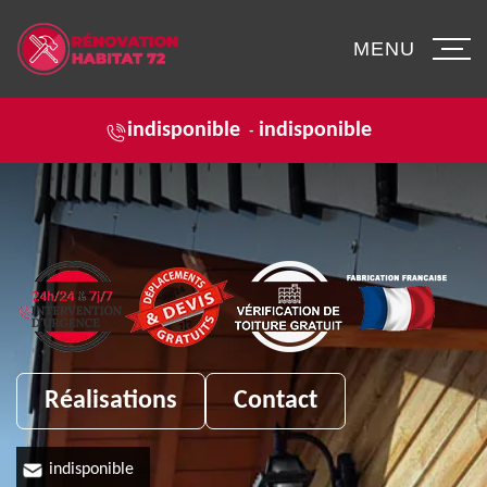
MENU
indisponible
indisponible
-
Réalisations
Contact
indisponible