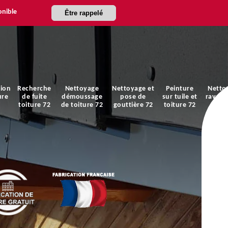
onible
Être rappelé
ion
Recherche
Nettoyage
Nettoyage et
Peinture
Netto
ure
de fuite
démoussage
pose de
sur tuile et
ravale
toiture 72
de toiture 72
gouttière 72
toiture 72
faça