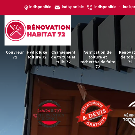
indisponible
indisponible
indisponible
-
indisp
Couvreur
Hydrofuge
Changement
Vérification de
Rénovat
72
toiture 72
de toiture et
toiture et
de toit
tuile 72
recherche de fuite
72
72