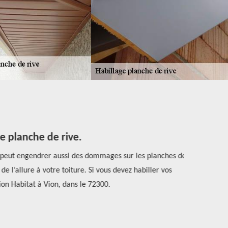
 planche de rive.
e peut engendrer aussi des dommages sur les planches de
Les différen
e l’allure à votre toiture. Si vous devez habiller vos
qui sont 
n Habitat à Vion, dans le 72300.
Habitat . Sa