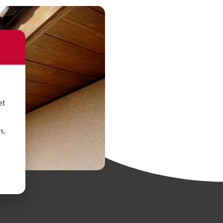
et
s,