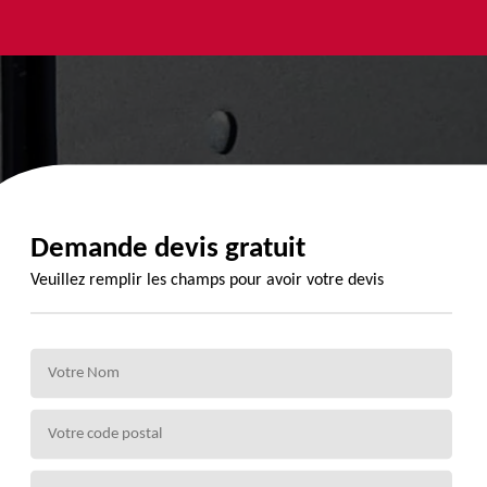
yage et
Urgence
Habillage
ment de
fuite de
planche de
de 72
toiture 72
rive 72
Demande devis gratuit
Veuillez remplir les champs pour avoir votre devis