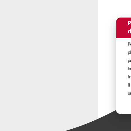
P
d
P
p
p
h
l
i
u