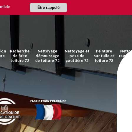
onible
Être rappelé
ion
Recherche
Nettoyage
Nettoyage et
Peinture
Netto
ure
de fuite
démoussage
pose de
sur tuile et
ravale
toiture 72
de toiture 72
gouttière 72
toiture 72
faça