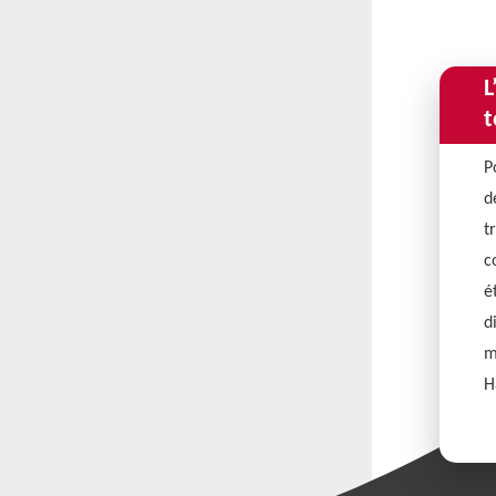
L
t
P
d
t
c
é
d
m
H