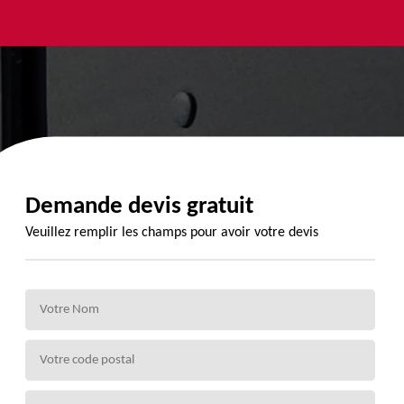
yage et
Urgence
Habillage
ment de
fuite de
planche de
de 72
toiture 72
rive 72
Demande devis gratuit
Veuillez remplir les champs pour avoir votre devis