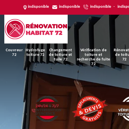
indisponible
indisponible
indisponible
-
indisp
Couvreur
Hydrofuge
Changement
Vérification de
Rénovat
72
toiture 72
de toiture et
toiture et
de toit
tuile 72
recherche de fuite
72
72