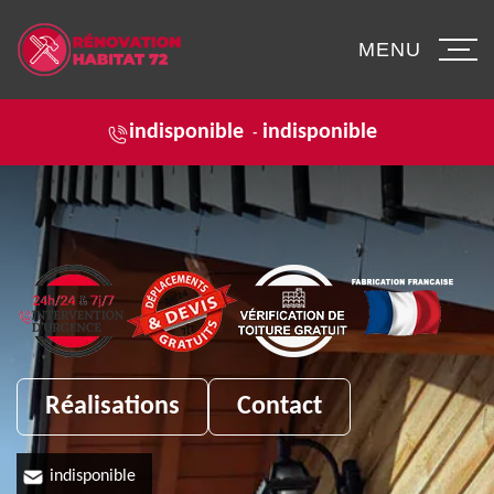
MENU
indisponible
indisponible
-
Réalisations
Contact
indisponible