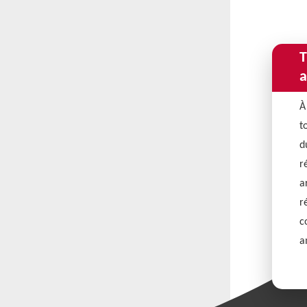
T
a
À
t
d
r
a
r
c
a