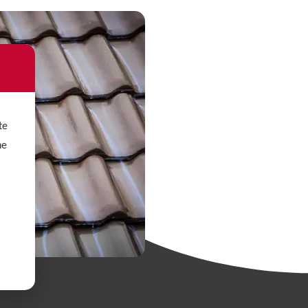
te
ne