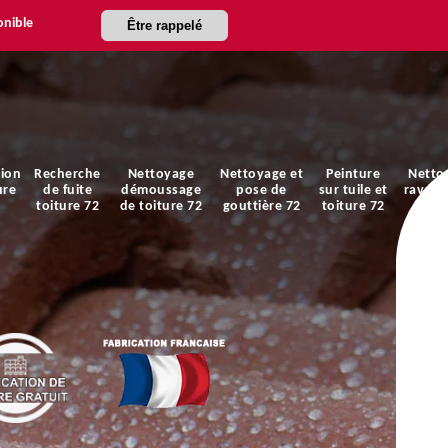
onible
Être rappelé
ion
Recherche
Nettoyage
Nettoyage et
Peinture
Netto
ure
de fuite
démoussage
pose de
sur tuile et
ravale
toiture 72
de toiture 72
gouttière 72
toiture 72
faça