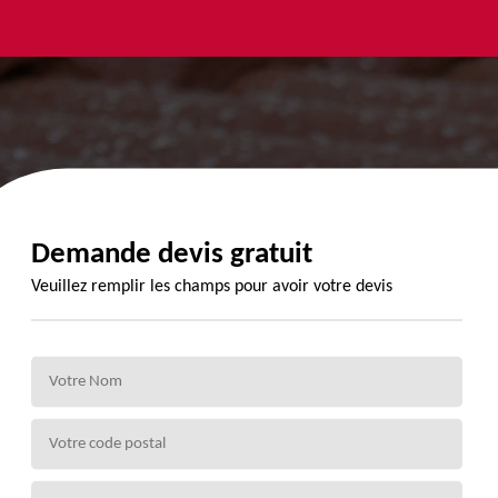
yage et
Urgence
Habillage
ment de
fuite de
planche de
de 72
toiture 72
rive 72
Demande devis gratuit
Veuillez remplir les champs pour avoir votre devis