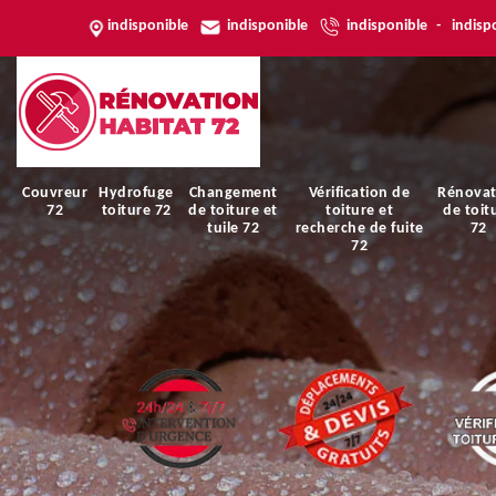
indisponible
indisponible
indisponible
-
indisp
Couvreur
Hydrofuge
Changement
Vérification de
Rénovat
72
toiture 72
de toiture et
toiture et
de toit
tuile 72
recherche de fuite
72
72