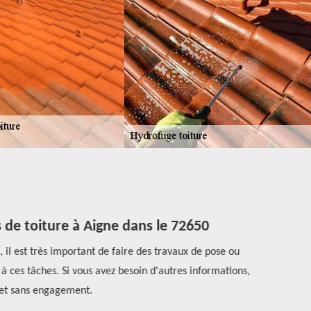
de toiture à Aigne dans le 72650
Fiez-
l est très important de faire des travaux de pose ou
 ces tâches. Si vous avez besoin d'autres informations,
Rénovation H
 et sans engagement.
en tuiles o