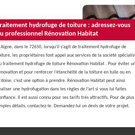
raitement hydrofuge de toiture : adressez-vous
u professionnel Rénovation Habitat
 Aigne, dans le 72650, lorsqu’il s’agit de traitement hydrofuge de
oiture, les propriétaires font appel aux services de la société spécialis
u traitement hydrofuge de toiture Rénovation Habitat . Pour éviter u
énovation et pour renforcer l’étanchéité de la toiture en tuile ou en
rdoise, c’est une option à prendre. Rénovation Habitat peut ainsi
éaliser une hydrofugation dans les règles de l’art si vous lui faites
onfiance. Il est aussi connu pour ses tarifs très attractifs. Pour de plus
mples détails, contactez-le. Demandez-lui un devis de votre projet.