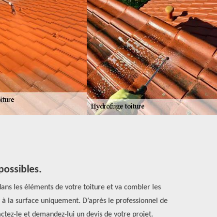
ossibles.
dans les éléments de votre toiture et va combler les
Avant une
à la surface uniquement. D’après le professionnel de
nettoyée pa
tez-le et demandez-lui un devis de votre projet.
appliqué sur 