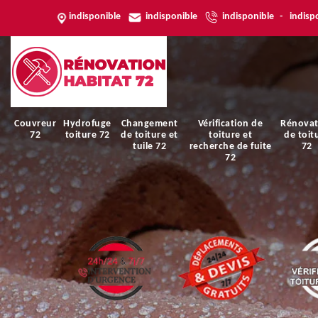
indisponible
indisponible
indisponible
-
indisp
Couvreur
Hydrofuge
Changement
Vérification de
Rénovat
72
toiture 72
de toiture et
toiture et
de toit
tuile 72
recherche de fuite
72
72