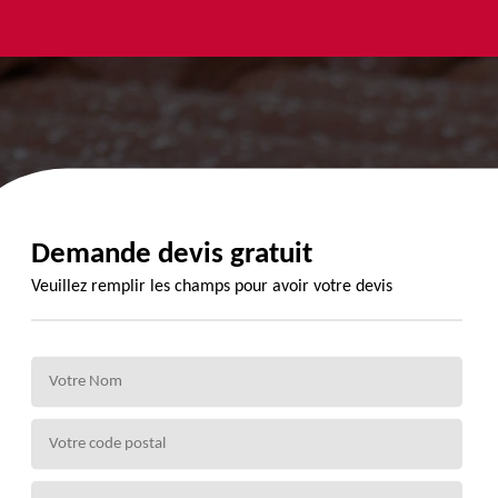
yage et
Urgence
Habillage
ment de
fuite de
planche de
de 72
toiture 72
rive 72
Demande devis gratuit
Veuillez remplir les champs pour avoir votre devis