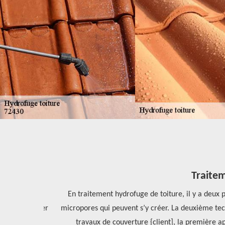
Traiteme
e de toiture
En traitement hydrofuge de toiture, il y a deux pos
ainsi réaliser
micropores qui peuvent s’y créer. La deuxième techn
andez-lui un
travaux de couverture {client], la première app