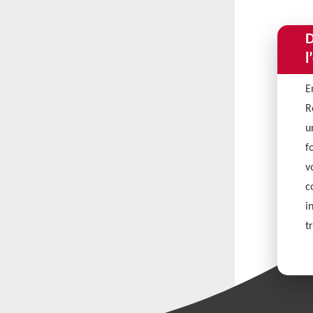
D
l
E
R
u
f
v
c
i
t