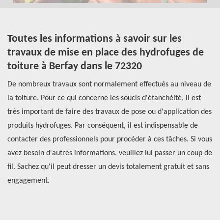
r
Toutes les informations à savoir sur les
C
travaux de mise en place des hydrofuges de
h
toiture à Berfay dans le 72320
 à
Da
e.
De nombreux travaux sont normalement effectués au niveau de
pr
ure
la toiture. Pour ce qui concerne les soucis d'étanchéité, il est
gé
très important de faire des travaux de pose ou d'application des
do
é
produits hydrofuges. Par conséquent, il est indispensable de
po
el
contacter des professionnels pour procéder à ces tâches. Si vous
in
de
avez besoin d'autres informations, veuillez lui passer un coup de
hy
fil. Sachez qu'il peut dresser un devis totalement gratuit et sans
de
engagement.
Po
Ré