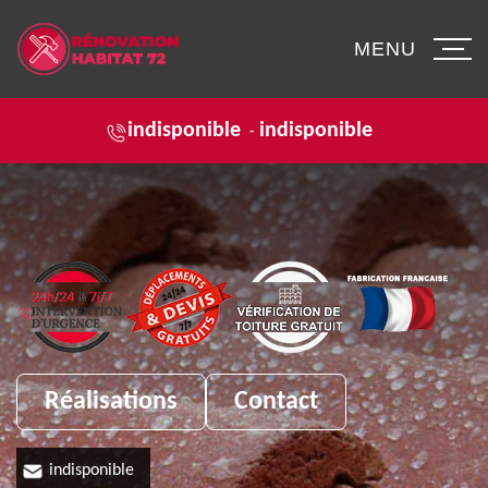
MENU
indisponible
indisponible
-
Réalisations
Contact
indisponible