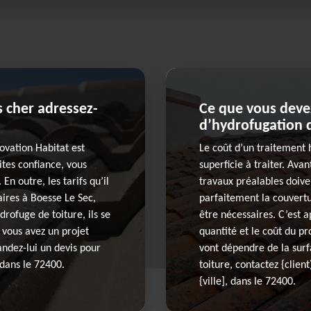
s cher adressez-
Ce que vous devez
d’hydrofugation d
ovation Habitat est
Le coût d’un traitement 
ites confiance, vous
superficie à traiter. Ava
n outre, les tarifs qu’il
travaux préalables doiven
aires à Boesse Le Sec,
parfaitement la couvertu
drofuge de toiture, ils se
être nécessaires. C’est a
i vous avez un projet
quantité et le coût du pr
andez-lui un devis pour
vont dépendre de la surf
 dans le 72400.
toiture, contactez {clien
{ville], dans le 72400.