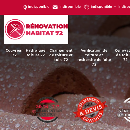
indisponible
indisponible
indisponible
-
indisp
Couvreur
Hydrofuge
Changement
Vérification de
Rénovat
72
toiture 72
de toiture et
toiture et
de toit
tuile 72
recherche de fuite
72
72