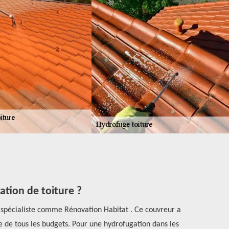
tion de toiture ?
l spécialiste comme Rénovation Habitat . Ce couvreur a
À Boesse Le
ée de tous les budgets. Pour une hydrofugation dans les
toiture Rénov