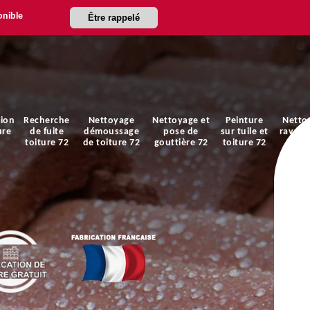
onible
Être rappelé
ion
Recherche
Nettoyage
Nettoyage et
Peinture
Netto
ure
de fuite
démoussage
pose de
sur tuile et
ravale
toiture 72
de toiture 72
gouttière 72
toiture 72
faça