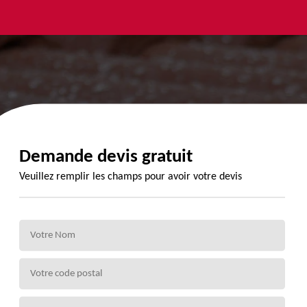
yage et
Urgence
Habillage
ment de
fuite de
planche de
de 72
toiture 72
rive 72
Demande devis gratuit
Veuillez remplir les champs pour avoir votre devis