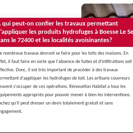
 qui peut-on confier les travaux permettant
'appliquer les produits hydrofuges à Boesse Le S
ans le 72400 et les localités avoisinantes?
e nombreux travaux devront se faire pour les toits des maisons. En
ffet, il faut faire en sorte que l'absence de fuites et d'infiltrations soit
ffective. Donc, il est très important de procéder à des travaux
ermettant d'appliquer les hydrofuges de toit. Les artisans couvreurs
euvent s'occuper de ces opérations. Rénovation Habitat a tous les
quipements appropriés pour pouvoir mener à bien les interventions.
achez qu'il peut dresser un devis totalement gratuit et sans
ngagement.