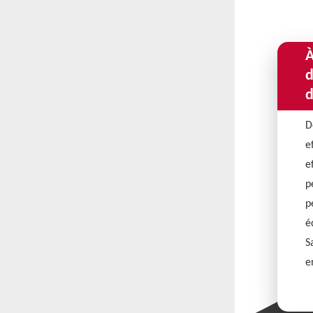
À
d
d
D
e
e
p
p
é
S
e