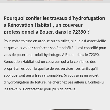
Pourquoi confier les travaux d’hydrofugation
L
à Rénovation Habitat , un couvreur
m
professionnel à Bouer, dans le 72390 ?
Po
Pour votre toiture en ardoise ou en tuiles, si elle est assez vieille
pr
e
et que vous voulez renforcer son étanchéité, il est conseillé pour
qu
vous de poser un produit hydrofuge. À Bouer, dans le 72390,
vo
ur
Rénovation Habitat est un couvreur qui a la confiance des
fi
a
propriétaires pour la qualité de ses services. Les tarifs qu’il
Il
rez
applique sont aussi très raisonnables. Si vous avez un projet
so
d’hydrofugation de toiture, ne cherchez pas ailleurs. Confiez-lui
po
les travaux. Contactez-le pour plus de détails.
mê