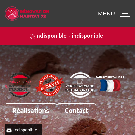
MENU
indisponible
indisponible
-
Réalisations
Contact
indisponible