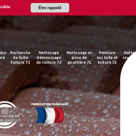
onible
Être rappelé
ion
Recherche
Nettoyage
Nettoyage et
Peinture
Netto
ure
de fuite
démoussage
pose de
sur tuile et
ravale
toiture 72
de toiture 72
gouttière 72
toiture 72
faça