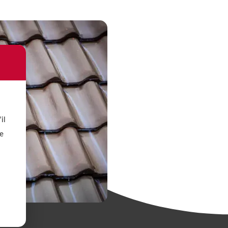
il
le