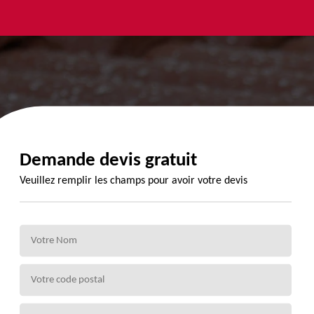
yage et
Urgence
Habillage
ment de
fuite de
planche de
de 72
toiture 72
rive 72
Demande devis gratuit
Veuillez remplir les champs pour avoir votre devis