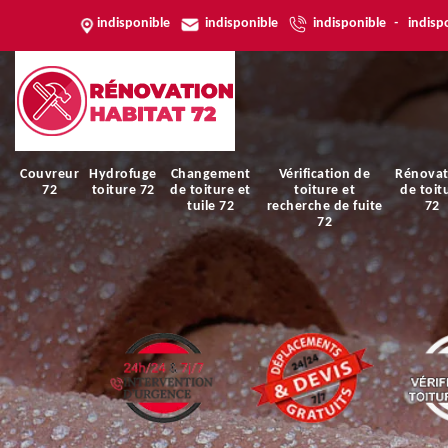
indisponible
indisponible
indisponible
-
indisp
Couvreur
Hydrofuge
Changement
Vérification de
Rénovat
72
toiture 72
de toiture et
toiture et
de toit
tuile 72
recherche de fuite
72
72