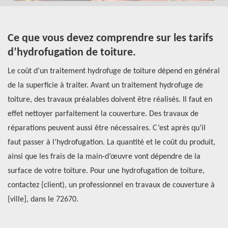
Ce que vous devez comprendre sur les tarifs
T
d’hydrofugation de toiture.
v
C
Le coût d’un traitement hydrofuge de toiture dépend en général
de la superficie à traiter. Avant un traitement hydrofuge de
Un
e
toiture, des travaux préalables doivent être réalisés. Il faut en
ha
effet nettoyer parfaitement la couverture. Des travaux de
ce
réparations peuvent aussi être nécessaires. C’est après qu’il
ne
faut passer à l’hydrofugation. La quantité et le coût du produit,
l’
ainsi que les frais de la main-d’œuvre vont dépendre de la
de
surface de votre toiture. Pour une hydrofugation de toiture,
év
contactez {client), un professionnel en travaux de couverture à
ca
{ville], dans le 72670.
fa
se