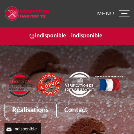
MENU
indisponible
indisponible
-
Réalisations
Contact
indisponible