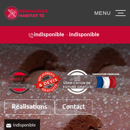
MENU
indisponible
indisponible
-
Réalisations
Contact
indisponible