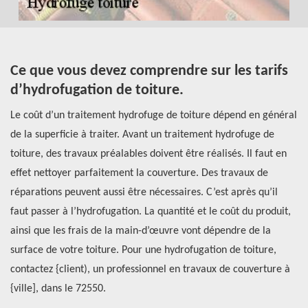
Ce que vous devez comprendre sur les tarifs
F
d’hydrofugation de toiture.
s
C
e
Le coût d’un traitement hydrofuge de toiture dépend en général
h
z
de la superficie à traiter. Avant un traitement hydrofuge de
a
 Si
toiture, des travaux préalables doivent être réalisés. Il faut en
effet nettoyer parfaitement la couverture. Des travaux de
Ré
nt.
réparations peuvent aussi être nécessaires. C’est après qu’il
co
e
faut passer à l’hydrofugation. La quantité et le coût du produit,
Da
n
ainsi que les frais de la main-d’œuvre vont dépendre de la
d’
surface de votre toiture. Pour une hydrofugation de toiture,
co
contactez {client), un professionnel en travaux de couverture à
op
{ville], dans le 72550.
au