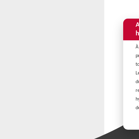
A
h
À
p
t
L
d
r
h
d