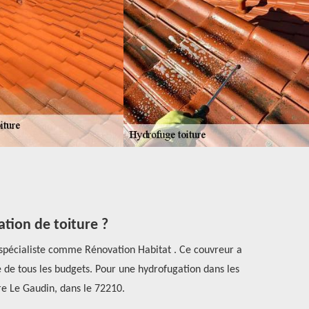
tion de toiture ?
Fiez-vo
l spécialiste comme Rénovation Habitat . Ce couvreur a
ée de tous les budgets. Pour une hydrofugation dans les
Rénovation H
re Le Gaudin, dans le 72210.
votre toiture