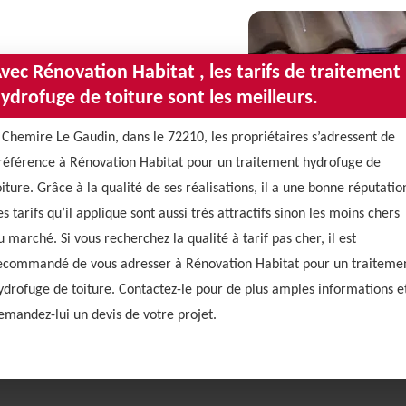
vec Rénovation Habitat , les tarifs de traitement
ydrofuge de toiture sont les meilleurs.
 Chemire Le Gaudin, dans le 72210, les propriétaires s’adressent de
référence à Rénovation Habitat pour un traitement hydrofuge de
oiture. Grâce à la qualité de ses réalisations, il a une bonne réputatio
es tarifs qu’il applique sont aussi très attractifs sinon les moins chers
u marché. Si vous recherchez la qualité à tarif pas cher, il est
ecommandé de vous adresser à Rénovation Habitat pour un traiteme
ydrofuge de toiture. Contactez-le pour de plus amples informations e
emandez-lui un devis de votre projet.