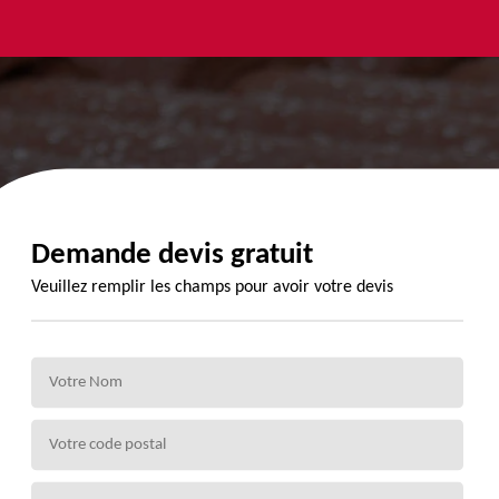
yage et
Urgence
Habillage
ment de
fuite de
planche de
de 72
toiture 72
rive 72
Demande devis gratuit
Veuillez remplir les champs pour avoir votre devis