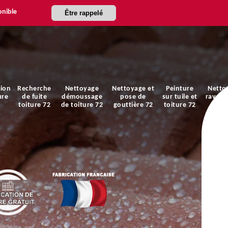
onible
Être rappelé
ion
Recherche
Nettoyage
Nettoyage et
Peinture
Netto
ure
de fuite
démoussage
pose de
sur tuile et
ravale
toiture 72
de toiture 72
gouttière 72
toiture 72
faça