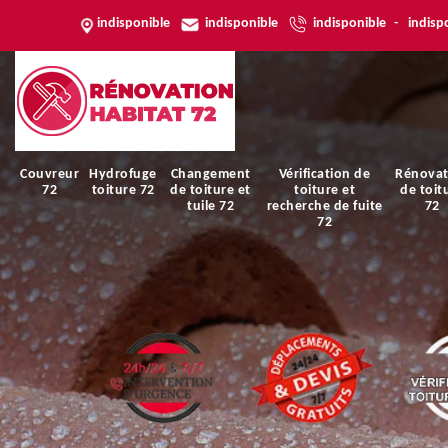
indisponible
indisponible
indisponible
-
indisp
Couvreur
Hydrofuge
Changement
Vérification de
Rénovat
72
toiture 72
de toiture et
toiture et
de toit
tuile 72
recherche de fuite
72
72