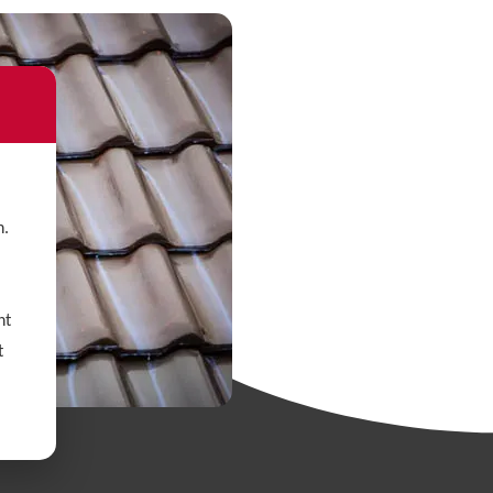
n.
nt
t