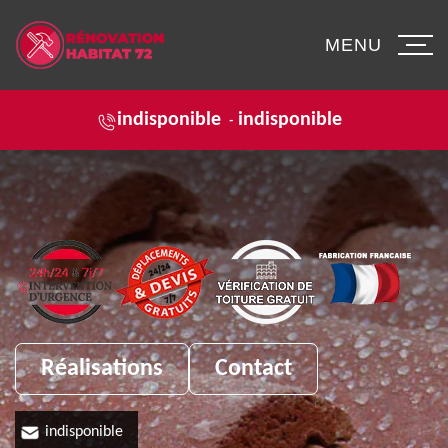
MENU
indisponible
indisponible
-
Réalisations
Contact
indisponible