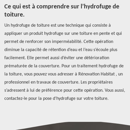
Ce qui est à comprendre sur l’hydrofuge de
L
toiture.
m
Un hydrofuge de toiture est une technique qui consiste à
Po
appliquer un produit hydrofuge sur une toiture en pente et qui
pr
permet de renforcer son imperméabilité. Cette opération
qu
à
diminue la capacité de rétention d’eau et l’eau s’écoule plus
vo
facilement. Elle permet aussi d’éviter une détérioration
fi
prématurée de la couverture. Pour un traitement hydrofuge de
Il
la toiture, vous pouvez vous adresser à Rénovation Habitat , un
so
professionnel en travaux de couverture. Les propriétaires
po
s’adressent à lui de préférence pour cette opération. Vous aussi,
mê
contactez-le pour la pose d’hydrofuge sur votre toiture.