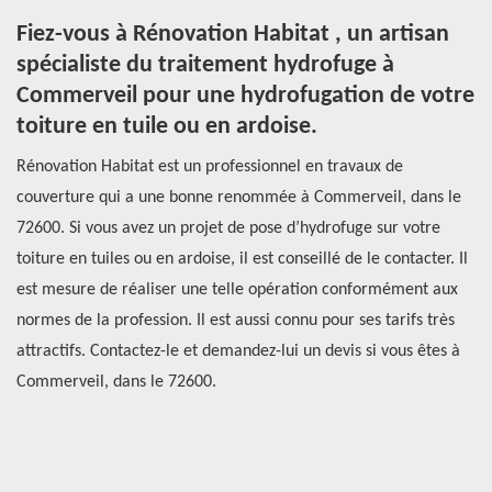
Fiez-vous à Rénovation Habitat , un artisan
R
spécialiste du traitement hydrofuge à
d
Commerveil pour une hydrofugation de votre
n
toiture en tuile ou en ardoise.
C
er
Rénovation Habitat est un professionnel en travaux de
Le
couverture qui a une bonne renommée à Commerveil, dans le
l'
72600. Si vous avez un projet de pose d’hydrofuge sur votre
ef
aux
toiture en tuiles ou en ardoise, il est conseillé de le contacter. Il
de
est mesure de réaliser une telle opération conformément aux
so
normes de la profession. Il est aussi connu pour ses tarifs très
la
aut
attractifs. Contactez-le et demandez-lui un devis si vous êtes à
tr
ge
Commerveil, dans le 72600.
be