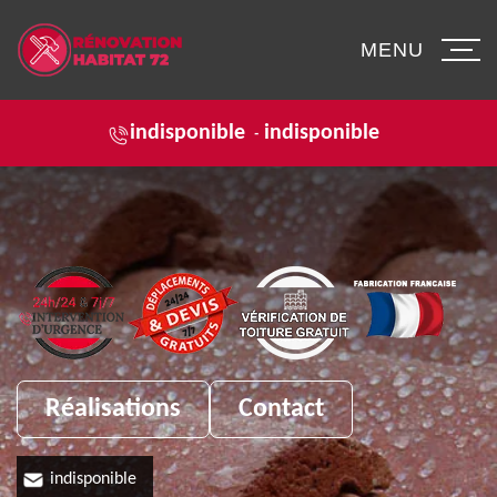
MENU
indisponible
indisponible
-
Réalisations
Contact
indisponible