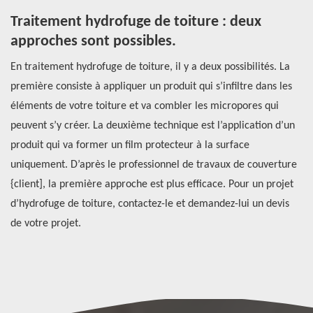
Traitement hydrofuge de toiture : deux
R
?
approches sont possibles.
d
n
En traitement hydrofuge de toiture, il y a deux possibilités. La
C
première consiste à appliquer un produit qui s’infiltre dans les
éléments de votre toiture et va combler les micropores qui
Le
peuvent s’y créer. La deuxième technique est l’application d’un
l'
de
produit qui va former un film protecteur à la surface
ef
uniquement. D’après le professionnel de travaux de couverture
de
{client], la première approche est plus efficace. Pour un projet
so
d’hydrofuge de toiture, contactez-le et demandez-lui un devis
la
de votre projet.
tr
be