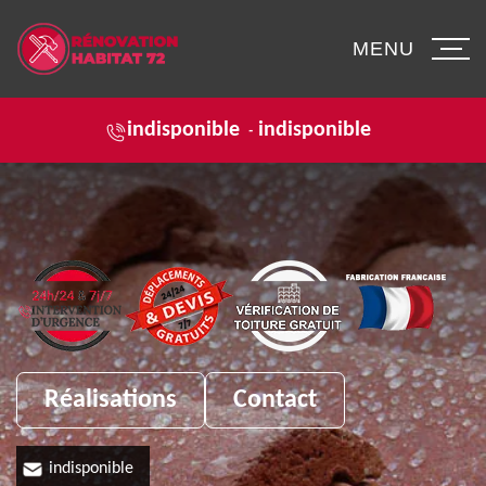
MENU
indisponible
indisponible
-
Réalisations
Contact
indisponible