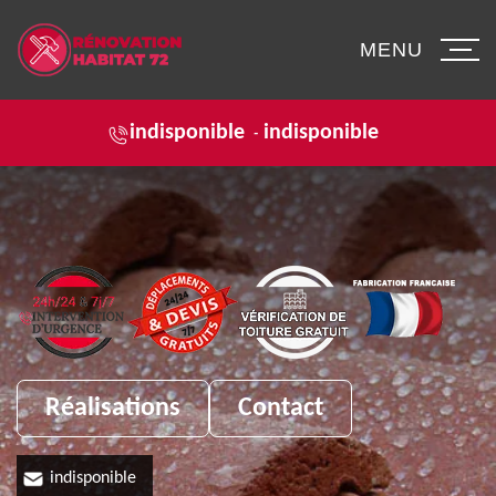
MENU
indisponible
indisponible
-
Réalisations
Contact
indisponible