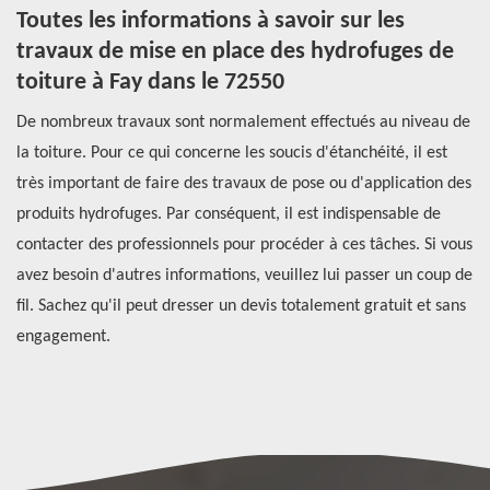
Toutes les informations à savoir sur les
C
travaux de mise en place des hydrofuges de
p
toiture à Fay dans le 72550
té
Si
De nombreux travaux sont normalement effectués au niveau de
to
la toiture. Pour ce qui concerne les soucis d'étanchéité, il est
de
es
très important de faire des travaux de pose ou d'application des
ré
e
produits hydrofuges. Par conséquent, il est indispensable de
ne
,
contacter des professionnels pour procéder à ces tâches. Si vous
pr
 et
avez besoin d'autres informations, veuillez lui passer un coup de
pa
fil. Sachez qu'il peut dresser un devis totalement gratuit et sans
à 
engagement.
vo
da