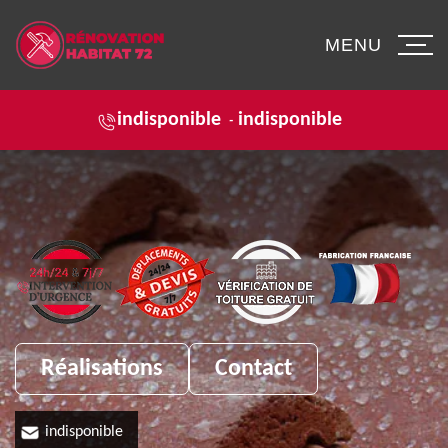
MENU
indisponible
indisponible
-
Réalisations
Contact
indisponible