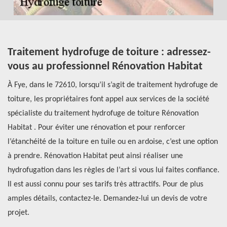
Traitement hydrofuge de toiture : adressez-
L
vous au professionnel Rénovation Habitat
d
0
À Fye, dans le 72610, lorsqu’il s’agit de traitement hydrofuge de
Le
toiture, les propriétaires font appel aux services de la société
so
à
spécialiste du traitement hydrofuge de toiture Rénovation
à 
Habitat . Pour éviter une rénovation et pour renforcer
st
l’étanchéité de la toiture en tuile ou en ardoise, c’est une option
Af
à prendre. Rénovation Habitat peut ainsi réaliser une
fa
hydrofugation dans les règles de l’art si vous lui faites confiance.
qu
Il est aussi connu pour ses tarifs très attractifs. Pour de plus
ac
amples détails, contactez-le. Demandez-lui un devis de votre
projet.