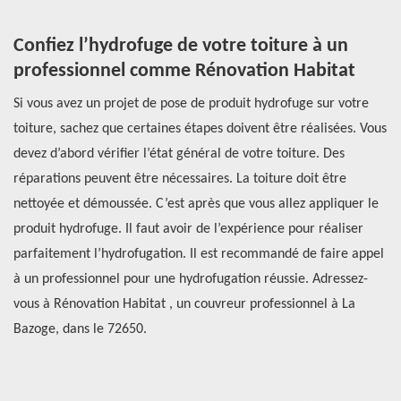
Confiez l’hydrofuge de votre toiture à un
O
professionnel comme Rénovation Habitat
p
Si vous avez un projet de pose de produit hydrofuge sur votre
Si
toiture, sachez que certaines étapes doivent être réalisées. Vous
re
devez d’abord vérifier l’état général de votre toiture. Des
Ré
réparations peuvent être nécessaires. La toiture doit être
do
t
nettoyée et démoussée. C’est après que vous allez appliquer le
Se
produit hydrofuge. Il faut avoir de l’expérience pour réaliser
qu
parfaitement l’hydrofugation. Il est recommandé de faire appel
pl
r
à un professionnel pour une hydrofugation réussie. Adressez-
Vo
e
vous à Rénovation Habitat , un couvreur professionnel à La
ta
Bazoge, dans le 72650.