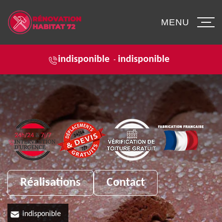
MENU
indisponible
indisponible
-
Réalisations
Contact
indisponible