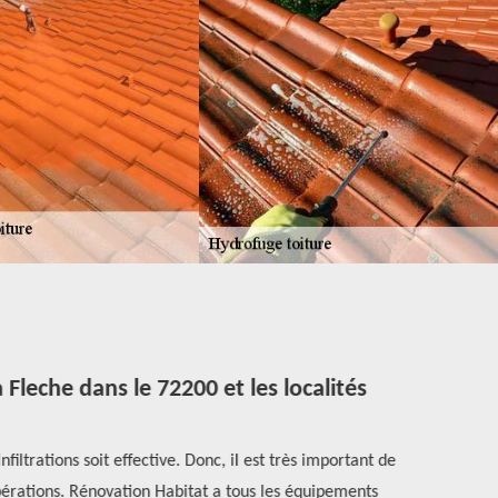
Fleche dans le 72200 et les localités
Avant une
filtrations soit effective. Donc, il est très important de
nettoyée pa
pérations. Rénovation Habitat a tous les équipements
appliqué s