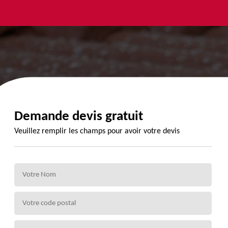
yage et
Urgence
Habillage
ment de
fuite de
planche de
de 72
toiture 72
rive 72
Demande devis gratuit
Veuillez remplir les champs pour avoir votre devis