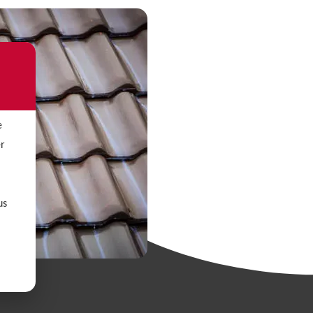
e
er
us