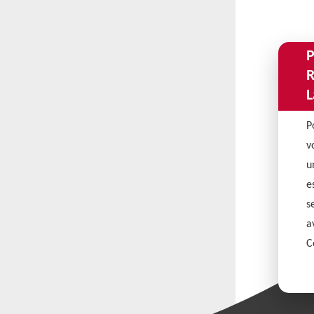
P
R
L
P
v
u
e
s
a
C