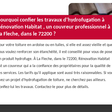
ourquoi confier les travaux d’hydrofugation à
énovation Habitat , un couvreur professionnel à
a Fleche, dans le 72200 ?
our votre toiture en ardoise ou en tuiles, si elle est assez vieille et qu
ous voulez renforcer son étanchéité, il est conseillé pour vous de pos
n produit hydrofuge. À La Fleche, dans le 72200, Rénovation Habitat
st un couvreur qui a la confiance des propriétaires pour la qualité de
es services. Les tarifs qu’il applique sont aussi très raisonnables. Si vo
vez un projet d’hydrofugation de toiture, ne cherchez pas ailleurs.
onfiez-lui les travaux. Contactez-le pour plus de détails.