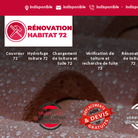
indisponible
indisponible
indisponible
-
indisp
Couvreur
Hydrofuge
Changement
Vérification de
Rénovat
72
toiture 72
de toiture et
toiture et
de toit
tuile 72
recherche de fuite
72
72