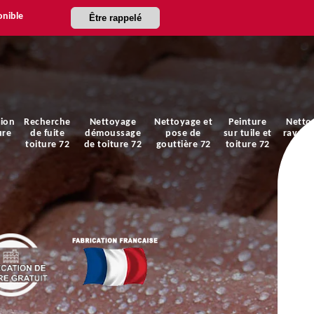
onible
Être rappelé
ion
Recherche
Nettoyage
Nettoyage et
Peinture
Netto
ure
de fuite
démoussage
pose de
sur tuile et
ravale
toiture 72
de toiture 72
gouttière 72
toiture 72
faça