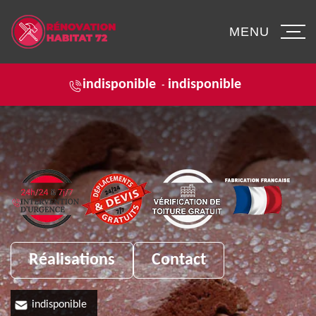
MENU
indisponible
indisponible
-
Réalisations
Contact
indisponible