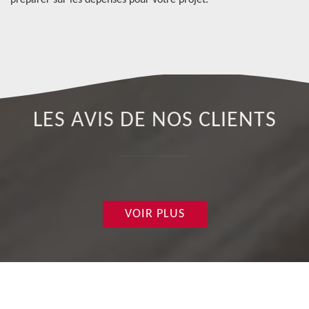
 à
préparer sur les dépenses pour votre projet.
de
LES AVIS DE NOS CLIENTS
VOIR PLUS