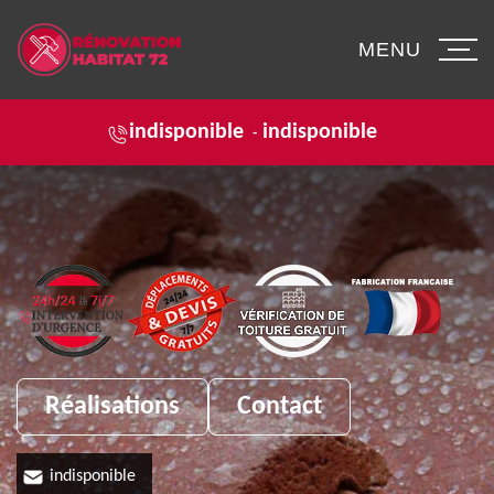
MENU
indisponible
indisponible
-
Réalisations
Contact
indisponible