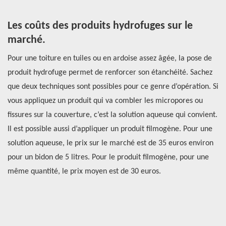
Les coûts des produits hydrofuges sur le
A
marché.
t
Pour une toiture en tuiles ou en ardoise assez âgée, la pose de
Av
produit hydrofuge permet de renforcer son étanchéité. Sachez
l’
e
que deux techniques sont possibles pour ce genre d’opération. Si
co
vous appliquez un produit qui va combler les micropores ou
en
fissures sur la couverture, c’est la solution aqueuse qui convient.
vo
Il est possible aussi d’appliquer un produit filmogène. Pour une
en
solution aqueuse, le prix sur le marché est de 35 euros environ
to
pour un bidon de 5 litres. Pour le produit filmogène, pour une
pr
même quantité, le prix moyen est de 30 euros.
pl