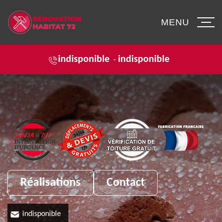
MENU
indisponible
indisponible
-
Réalisations
Contact
indisponible