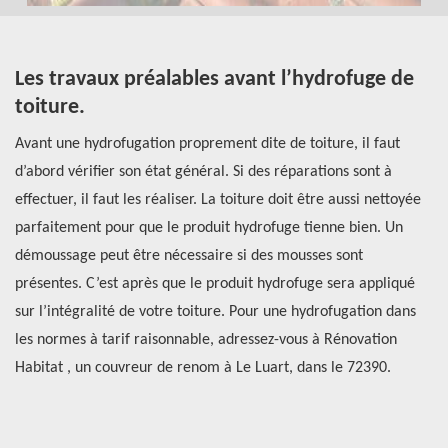
s
Les travaux préalables avant l’hydrofuge de
O
toiture.
p
ral
Avant une hydrofugation proprement dite de toiture, il faut
Si
d’abord vérifier son état général. Si des réparations sont à
re
effectuer, il faut les réaliser. La toiture doit être aussi nettoyée
Ré
parfaitement pour que le produit hydrofuge tienne bien. Un
do
démoussage peut être nécessaire si des mousses sont
Se
,
présentes. C’est après que le produit hydrofuge sera appliqué
qu
sur l’intégralité de votre toiture. Pour une hydrofugation dans
pl
les normes à tarif raisonnable, adressez-vous à Rénovation
Vo
à
Habitat , un couvreur de renom à Le Luart, dans le 72390.
ta