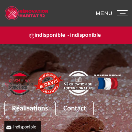
MENU
indisponible
indisponible
-
Réalisations
Contact
indisponible