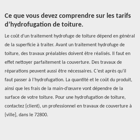
Ce que vous devez comprendre sur les tarifs
O
d’hydrofugation de toiture.
p
Le coût d’un traitement hydrofuge de toiture dépend en général
Si
de la superficie à traiter. Avant un traitement hydrofuge de
re
e
toiture, des travaux préalables doivent être réalisés. Il faut en
Ré
effet nettoyer parfaitement la couverture. Des travaux de
do
ur
réparations peuvent aussi être nécessaires. C’est après qu’il
Se
a
faut passer à l’hydrofugation. La quantité et le coût du produit,
qu
rez
ainsi que les frais de la main-d’œuvre vont dépendre de la
pl
surface de votre toiture. Pour une hydrofugation de toiture,
Vo
contactez {client), un professionnel en travaux de couverture à
ta
{ville], dans le 72800.