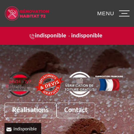
MENU
indisponible
indisponible
-
Réalisations
Contact
indisponible