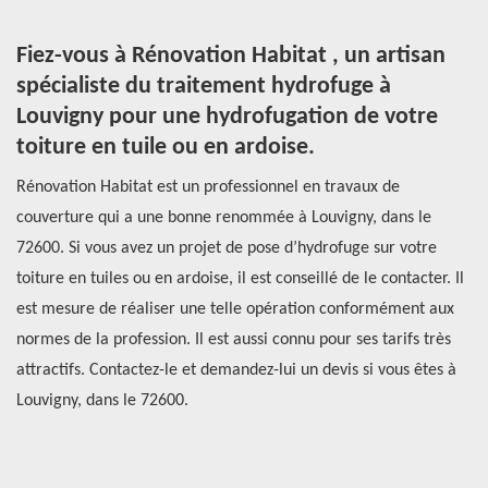
Fiez-vous à Rénovation Habitat , un artisan
C
spécialiste du traitement hydrofuge à
p
Louvigny pour une hydrofugation de votre
est
Si
toiture en tuile ou en ardoise.
et
to
Rénovation Habitat est un professionnel en travaux de
de
couverture qui a une bonne renommée à Louvigny, dans le
ré
72600. Si vous avez un projet de pose d’hydrofuge sur votre
ne
toiture en tuiles ou en ardoise, il est conseillé de le contacter. Il
pr
ile
est mesure de réaliser une telle opération conformément aux
pa
normes de la profession. Il est aussi connu pour ses tarifs très
à 
ls
attractifs. Contactez-le et demandez-lui un devis si vous êtes à
vo
Louvigny, dans le 72600.
Lo