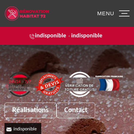
MENU
indisponible
indisponible
-
Réalisations
Contact
indisponible