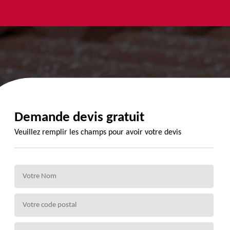
yage et
Urgence
Habillage
ment de
fuite de
planche de
de 72
toiture 72
rive 72
Demande devis gratuit
Veuillez remplir les champs pour avoir votre devis