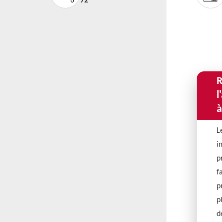
72
R
l
à
L
i
p
f
p
p
d