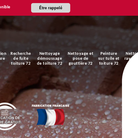
onible
Être rappelé
ion
Recherche
Nettoyage
Nettoyage et
Peinture
Netto
ure
de fuite
démoussage
pose de
sur tuile et
ravale
toiture 72
de toiture 72
gouttière 72
toiture 72
faça