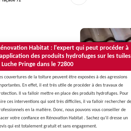
façade 72
énovation Habitat : l'expert qui peut procéder à
'application des produits hydrofuges sur les tuiles
 Luche Pringe dans le 72800
es couvertures de la toiture peuvent être exposées à des agressions
mportantes. En effet, il est très utile de procéder à des travaux de
rotection. Il va falloir mettre en place des produits hydrofuges. Pour
aire ces interventions qui sont très difficiles, il va falloir rechercher d
rofessionnels en la matière. Donc, nous pouvons vous conseiller de
lacer votre confiance en Rénovation Habitat . Sachez qu'il dresse un
evis qui est totalement gratuit et sans engagement.