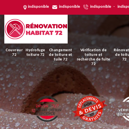
indisponible
indisponible
indisponible
-
indisp
Couvreur
Hydrofuge
Changement
Vérification de
Rénovat
72
toiture 72
de toiture et
toiture et
de toit
tuile 72
recherche de fuite
72
72