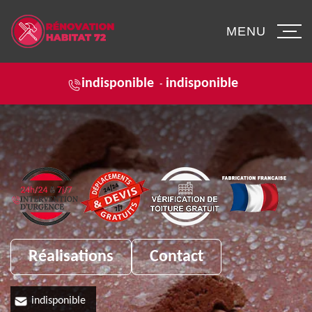
MENU
indisponible
indisponible
-
Réalisations
Contact
indisponible