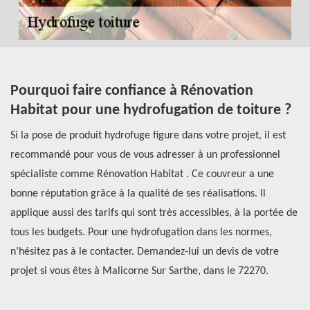
Pourquoi faire confiance à Rénovation
O
Habitat pour une hydrofugation de toiture ?
p
Si la pose de produit hydrofuge figure dans votre projet, il est
Si
recommandé pour vous de vous adresser à un professionnel
re
spécialiste comme Rénovation Habitat . Ce couvreur a une
Ré
bonne réputation grâce à la qualité de ses réalisations. Il
do
e
applique aussi des tarifs qui sont très accessibles, à la portée de
d’
tous les budgets. Pour une hydrofugation dans les normes,
Le
n’hésitez pas à le contacter. Demandez-lui un devis de votre
le
projet si vous êtes à Malicorne Sur Sarthe, dans le 72270.
ta
dé