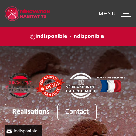
MENU
indisponible
indisponible
-
Réalisations
Contact
indisponible