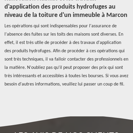
d'application des produits hydrofuges au
v
niveau de la toiture d'un immeuble à Marcon
À 
de
Les opérations qui sont indispensables pour l'assurance de
hy
l'absence des fuites sur les toits des maisons sont diverses. En
de
es
effet, il est très utile de procéder à des travaux d'application
Ré
des produits hydrofuges. Afin de procéder à ces opérations qui
re
ous
sont très techniques, il va falloir contacter des professionnels en
un
 de
la matière. N'oubliez pas qu'il peut proposer des prix qui sont
un
ns
très intéressants et accessibles à toutes les bourses. Si vous avez
co
besoin d'autres informations, veuillez lui passer un coup de fil.
de
vo