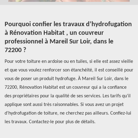
Pourquoi confier les travaux d’hydrofugation
C
à Rénovation Habitat , un couvreur
d
professionnel à Mareil Sur Loir, dans le
el
Le
72200 ?
de
Pour votre toiture en ardoise ou en tuiles, si elle est assez vieille
to
et que vous voulez renforcer son étanchéité, il est conseillé pour
ef
vous de poser un produit hydrofuge. À Mareil Sur Loir, dans le
ré
s
72200, Rénovation Habitat est un couvreur qui a la confiance
fa
des propriétaires pour la qualité de ses services. Les tarifs qu’il
ai
e
applique sont aussi très raisonnables. Si vous avez un projet
su
d’hydrofugation de toiture, ne cherchez pas ailleurs. Confiez-lui
co
les travaux. Contactez-le pour plus de détails.
{v