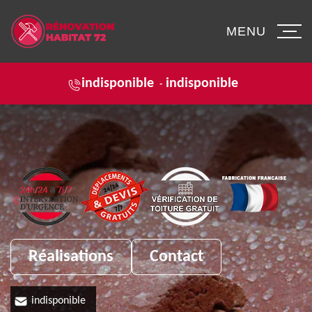
MENU
indisponible
indisponible
-
Réalisations
Contact
indisponible