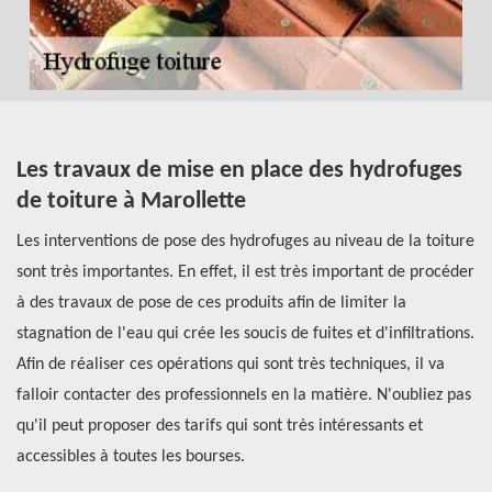
Les travaux de mise en place des hydrofuges
O
de toiture à Marollette
p
Les interventions de pose des hydrofuges au niveau de la toiture
Si
sont très importantes. En effet, il est très important de procéder
re
à des travaux de pose de ces produits afin de limiter la
Ré
stagnation de l'eau qui crée les soucis de fuites et d'infiltrations.
do
Afin de réaliser ces opérations qui sont très techniques, il va
Se
Il
falloir contacter des professionnels en la matière. N'oubliez pas
qu
qu'il peut proposer des tarifs qui sont très intéressants et
pl
accessibles à toutes les bourses.
Vo
à
ta