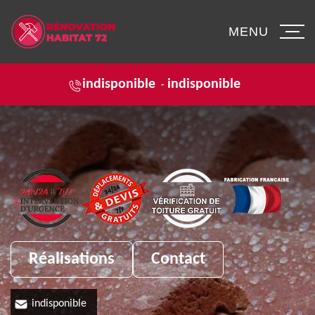
MENU
indisponible
indisponible
-
Réalisations
Contact
indisponible