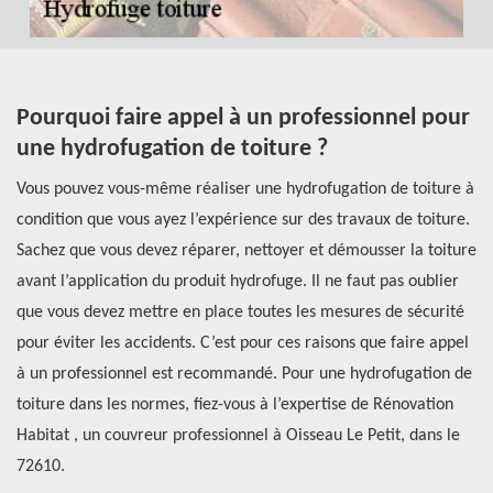
Pourquoi faire appel à un professionnel pour
C
une hydrofugation de toiture ?
d
Vous pouvez vous-même réaliser une hydrofugation de toiture à
Le
ous
condition que vous ayez l’expérience sur des travaux de toiture.
de
Sachez que vous devez réparer, nettoyer et démousser la toiture
to
avant l’application du produit hydrofuge. Il ne faut pas oublier
ef
e
que vous devez mettre en place toutes les mesures de sécurité
ré
pour éviter les accidents. C’est pour ces raisons que faire appel
fa
el
à un professionnel est recommandé. Pour une hydrofugation de
ai
toiture dans les normes, fiez-vous à l’expertise de Rénovation
su
eau
Habitat , un couvreur professionnel à Oisseau Le Petit, dans le
co
72610.
{v