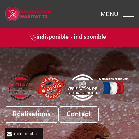
MENU
indisponible
indisponible
-
Réalisations
Contact
indisponible