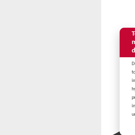
T
m
d
D
t
i
h
p
i
u