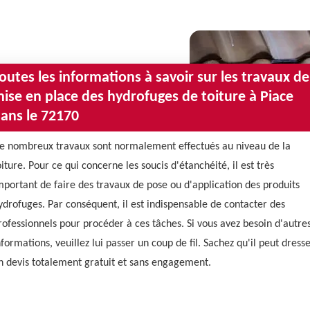
outes les informations à savoir sur les travaux de
ise en place des hydrofuges de toiture à Piace
ans le 72170
e nombreux travaux sont normalement effectués au niveau de la
oiture. Pour ce qui concerne les soucis d'étanchéité, il est très
mportant de faire des travaux de pose ou d'application des produits
ydrofuges. Par conséquent, il est indispensable de contacter des
rofessionnels pour procéder à ces tâches. Si vous avez besoin d'autre
nformations, veuillez lui passer un coup de fil. Sachez qu'il peut dress
n devis totalement gratuit et sans engagement.