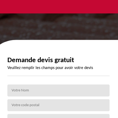
yage et
Urgence
Habillage
ment de
fuite de
planche de
de 72
toiture 72
rive 72
Demande devis gratuit
Veuillez remplir les champs pour avoir votre devis