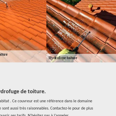
drofuge de toiture.
Habitat . Ce couvreur est une référence dans le domaine
À Piace, da
e sont aussi très raisonnables. Contactez-le pour de plus
bonne répu
vrir ses tarifs. N’hésitez pas à l’appeler.
adr