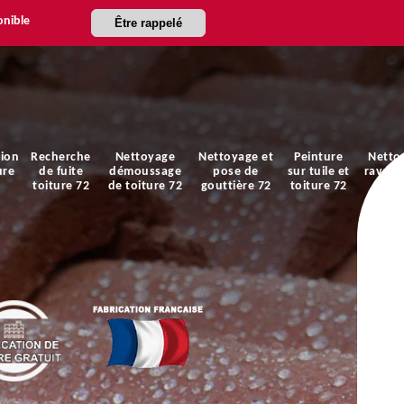
onible
Être rappelé
ion
Recherche
Nettoyage
Nettoyage et
Peinture
Netto
ure
de fuite
démoussage
pose de
sur tuile et
ravale
toiture 72
de toiture 72
gouttière 72
toiture 72
faça