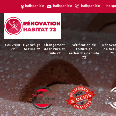
indisponible
indisponible
indisponible
-
indisp
Couvreur
Hydrofuge
Changement
Vérification de
Rénovat
72
toiture 72
de toiture et
toiture et
de toit
tuile 72
recherche de fuite
72
72