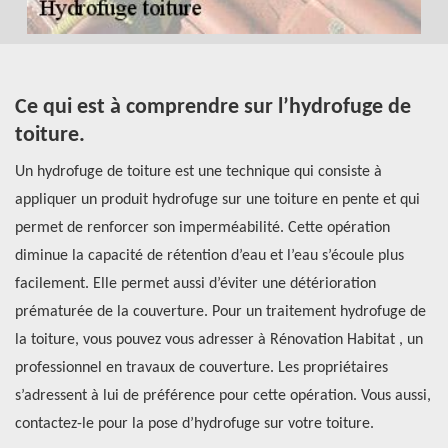
Ce qui est à comprendre sur l’hydrofuge de
P
toiture.
v
Un hydrofuge de toiture est une technique qui consiste à
Po
ous
appliquer un produit hydrofuge sur une toiture en pente et qui
un
permet de renforcer son imperméabilité. Cette opération
pr
diminue la capacité de rétention d’eau et l’eau s’écoule plus
en
e
facilement. Elle permet aussi d’éviter une détérioration
at
prématurée de la couverture. Pour un traitement hydrofuge de
in
el
la toiture, vous pouvez vous adresser à Rénovation Habitat , un
hy
professionnel en travaux de couverture. Les propriétaires
ou
 De
s’adressent à lui de préférence pour cette opération. Vous aussi,
au
contactez-le pour la pose d’hydrofuge sur votre toiture.
su