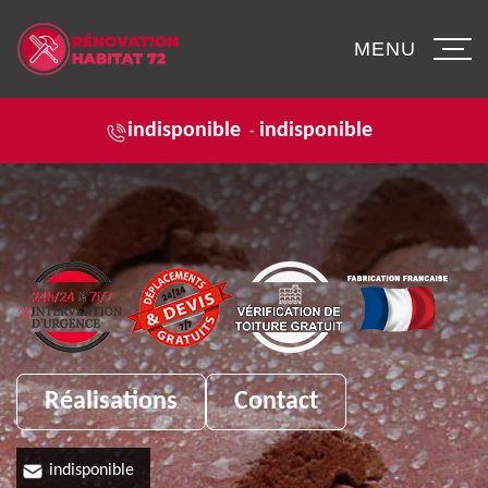
MENU
indisponible
indisponible
-
Réalisations
Contact
indisponible