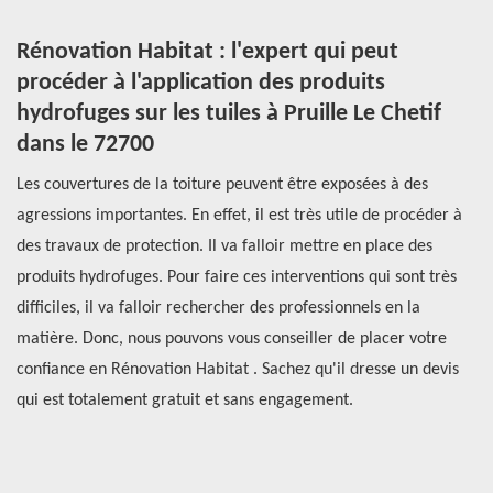
Rénovation Habitat : l'expert qui peut
C
procéder à l'application des produits
d
hydrofuges sur les tuiles à Pruille Le Chetif
Le
dans le 72700
de
er
Les couvertures de la toiture peuvent être exposées à des
to
agressions importantes. En effet, il est très utile de procéder à
ef
des travaux de protection. Il va falloir mettre en place des
ré
aux
produits hydrofuges. Pour faire ces interventions qui sont très
fa
difficiles, il va falloir rechercher des professionnels en la
ai
matière. Donc, nous pouvons vous conseiller de placer votre
su
aut
confiance en Rénovation Habitat . Sachez qu'il dresse un devis
co
ge
qui est totalement gratuit et sans engagement.
{v