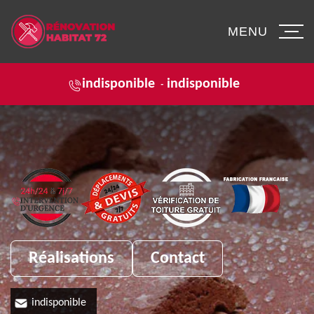
MENU
indisponible
indisponible
-
Réalisations
Contact
indisponible