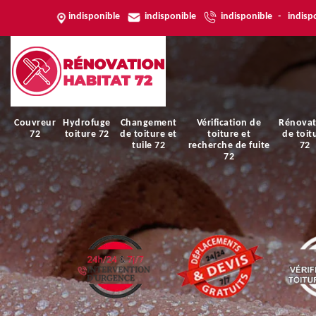
indisponible
indisponible
indisponible
-
indisp
Couvreur
Hydrofuge
Changement
Vérification de
Rénovat
72
toiture 72
de toiture et
toiture et
de toit
tuile 72
recherche de fuite
72
72