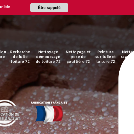
onible
Être rappelé
ion
Recherche
Nettoyage
Nettoyage et
Peinture
Netto
ure
de fuite
démoussage
pose de
sur tuile et
ravale
toiture 72
de toiture 72
gouttière 72
toiture 72
faça