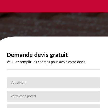
yage et
Urgence
Habillage
ment de
fuite de
planche de
de 72
toiture 72
rive 72
Demande devis gratuit
Veuillez remplir les champs pour avoir votre devis