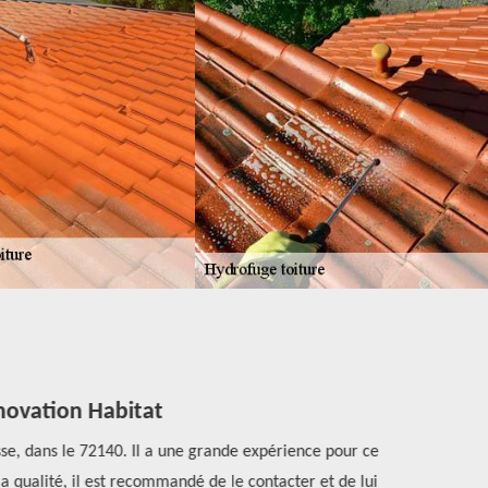
novation Habitat
se, dans le 72140. Il a une grande expérience pour ce
Pour une t
la qualité, il est recommandé de le contacter et de lui
d’opératio