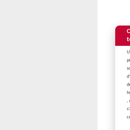
C
t
U
p
s
d
d
h
,
s
c