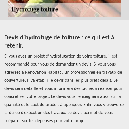
Devis d’hydrofuge de toiture : ce qui est à
R
retenir.
p
h
el
Si vous avez un projet d’hydrofugation de votre toiture, il est
C
recommandé pour vous de demander un devis. Si vous vous
adressez à Rénovation Habitat , un professionnel en travaux de
Le
e
couverture, il va établir le devis dans les plus brefs délais. Le
ag
devis sera détaillé et vous informera des tâches à réaliser pour
de
s
concrétiser votre projet. Le devis vous renseignera aussi sur la
pr
quantité et le coût de produit à appliquer. Enfin vous y trouverez
di
e
la durée d’exécution des travaux. Le devis permet de vous
ma
préparer sur les dépenses pour votre projet.
co