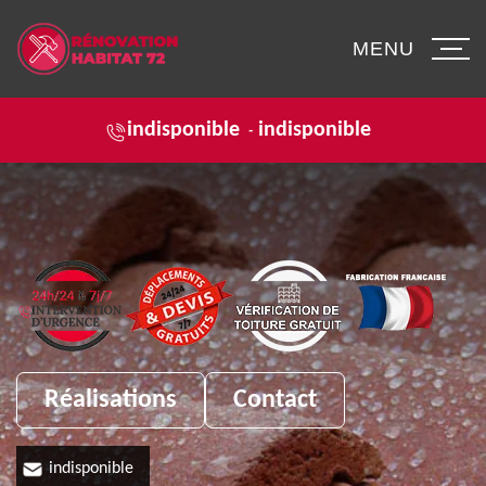
MENU
indisponible
indisponible
-
Réalisations
Contact
indisponible