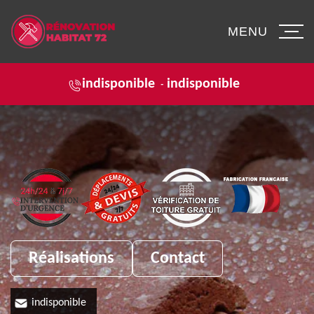
MENU
indisponible
indisponible
-
Réalisations
Contact
indisponible