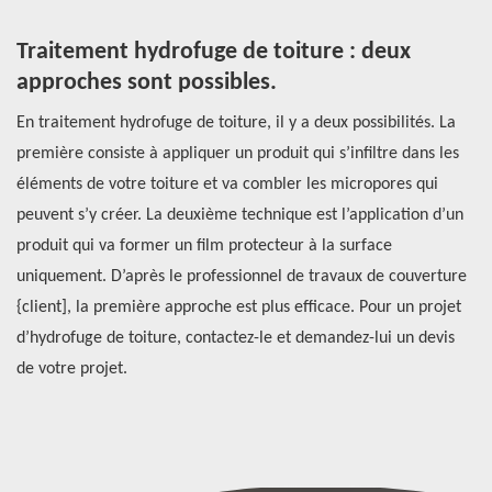
Traitement hydrofuge de toiture : deux
L
approches sont possibles.
m
En traitement hydrofuge de toiture, il y a deux possibilités. La
Po
première consiste à appliquer un produit qui s’infiltre dans les
pr
es.
éléments de votre toiture et va combler les micropores qui
qu
s
peuvent s’y créer. La deuxième technique est l’application d’un
vo
un
produit qui va former un film protecteur à la surface
fi
on
uniquement. D’après le professionnel de travaux de couverture
Il
{client], la première approche est plus efficace. Pour un projet
so
d’hydrofuge de toiture, contactez-le et demandez-lui un devis
po
de votre projet.
mê