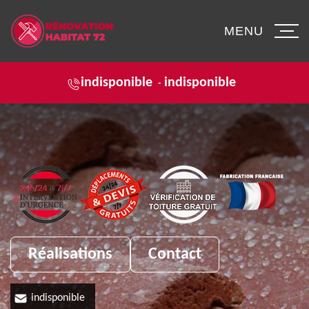
MENU
indisponible
indisponible
-
Réalisations
Contact
indisponible