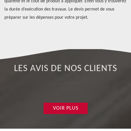
quantité et le coût de produit à appliquer. Enfin vous y trouverez
to
la durée d’exécution des travaux. Le devis permet de vous
pr
préparer sur les dépenses pour votre projet.
pl
LES AVIS DE NOS CLIENTS
VOIR PLUS