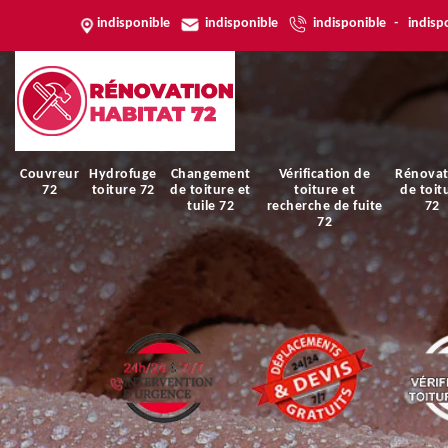
indisponible
indisponible
indisponible
-
indisp
Couvreur
Hydrofuge
Changement
Vérification de
Rénovat
72
toiture 72
de toiture et
toiture et
de toit
tuile 72
recherche de fuite
72
72