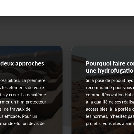
: deux approches
Pourquoi faire c
une hydrofugation
ossibilités. La première
Si la pose de produit hyd
ns les éléments de votre
recommandé pour vous de
t s’y créer. La deuxième
comme Rénovation Habita
former un film protecteur
à la qualité de ses réalis
el de travaux de
accessibles, à la portée
us efficace. Pour un
les normes, n’hésitez pa
emandez-lui un devis de
projet si vous êtes à Sai