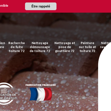
onible
Être rappelé
ion
Recherche
Nettoyage
Nettoyage et
Peinture
Netto
ure
de fuite
démoussage
pose de
sur tuile et
ravale
toiture 72
de toiture 72
gouttière 72
toiture 72
faça