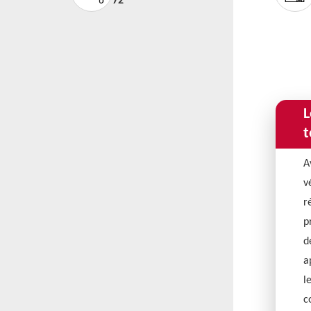
72
L
t
A
v
r
p
d
a
l
c