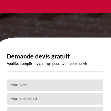
yage et
Urgence
Habillage
ment de
fuite de
planche de
de 72
toiture 72
rive 72
Demande devis gratuit
Veuillez remplir les champs pour avoir votre devis