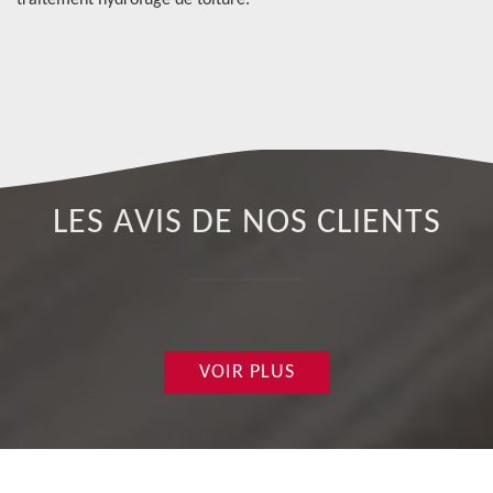
traitement hydrofuge de toiture.
Po
Ré
LES AVIS DE NOS CLIENTS
VOIR PLUS