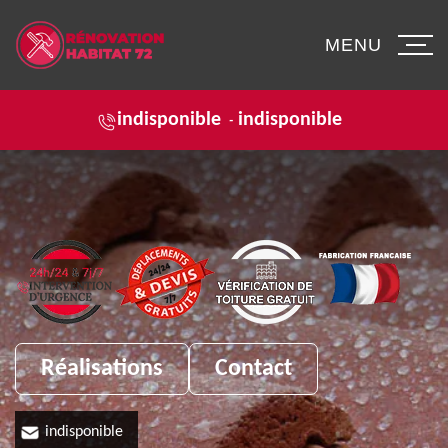
MENU
indisponible
indisponible
-
Réalisations
Contact
indisponible