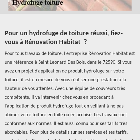
Pour un hydrofuge de toiture réussi, fiez-
L
vous à Rénovation Habitat ?
m
Pour tous travaux de toiture, l’entreprise Rénovation Habitat est
Po
ous
une référence à Saint Leonard Des Bois, dans le 72590. Si vous
pr
avez un projet d’application de produit hydrofuge sur votre
qu
toiture, il est en mesure de vous réaliser une prestation à la
vo
e
hauteur de vos attentes. Avec une équipe de couvreurs très
fi
compétente, il va intervenir chez vous en procédant à
Il
el
l’application de produit hydrofuge tout en veillant à ne pas
so
abîmer votre toiture en tuile ou en ardoise. Les travaux sont
po
conformes aux normes. Il est aussi connu pour ses tarifs très
mê
abordables. Pour plus de détails sur ses services et ses tarifs,