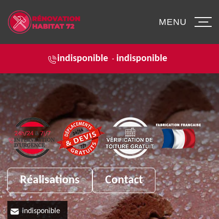
MENU
indisponible
indisponible
-
Réalisations
Contact
indisponible