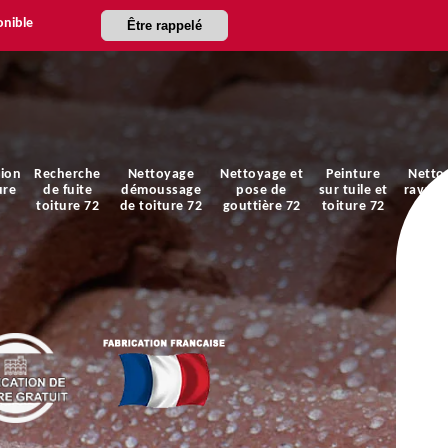
onible
Être rappelé
ion
Recherche
Nettoyage
Nettoyage et
Peinture
Netto
ure
de fuite
démoussage
pose de
sur tuile et
ravale
toiture 72
de toiture 72
gouttière 72
toiture 72
faça