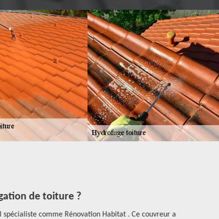
tion de toiture ?
Traiteme
l spécialiste comme Rénovation Habitat . Ce couvreur a
Un traitem