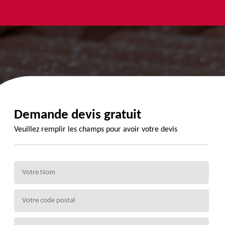
yage et
Urgence
Habillage
ment de
fuite de
planche de
de 72
toiture 72
rive 72
Demande devis gratuit
Veuillez remplir les champs pour avoir votre devis