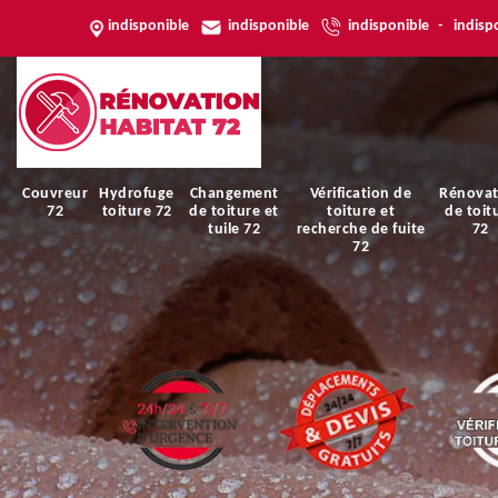
indisponible
indisponible
indisponible
-
indisp
Couvreur
Hydrofuge
Changement
Vérification de
Rénovat
72
toiture 72
de toiture et
toiture et
de toit
tuile 72
recherche de fuite
72
72