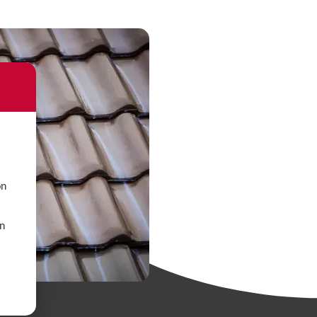
on
un