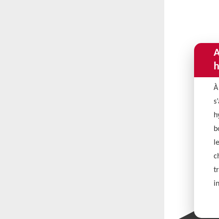
A
h
À
s
h
b
l
c
t
i