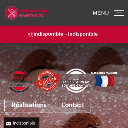
MENU
indisponible
indisponible
-
Réalisations
Contact
indisponible