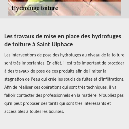
Les travaux de mise en place des hydrofuges
O
de toiture à Saint Ulphace
p
e
Les interventions de pose des hydrofuges au niveau de la toiture
Si
z
sont très importantes. En effet, il est très important de procéder
re
 Si
à des travaux de pose de ces produits afin de limiter la
Ré
stagnation de l'eau qui crée les soucis de fuites et d'infiltrations.
do
nt.
Afin de réaliser ces opérations qui sont très techniques, il va
d’
e
falloir contacter des professionnels en la matière. N'oubliez pas
Le
n
qu'il peut proposer des tarifs qui sont très intéressants et
le
accessibles à toutes les bourses.
ta
dé